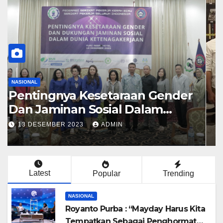
NASIONAL
Yorrys Menerima Kunjungan
Calon Hakim Ad Hoc PHI
23 AGUSTUS 2023
ADMIN
Latest
Popular
Trending
NASIONAL
Royanto Purba : “Mayday Harus Kita
Tempatkan Sebagai Penghormatan