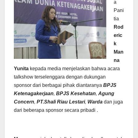
a
Pani
tia
Rod
eric
k
Man
na
Yunita
kepada media menjelaskan bahwa acara
talkshow terselenggara dengan dukungan
sponsor dari berbagai pihak diantaranya
BPJS
Ketenagakerjaan
,
BPJS Kesehatan
,
Agung
Concern
,
PT.Shali Riau Lestari
,
Warda
dan juga
dari beberapa sponsor secara pribadi .