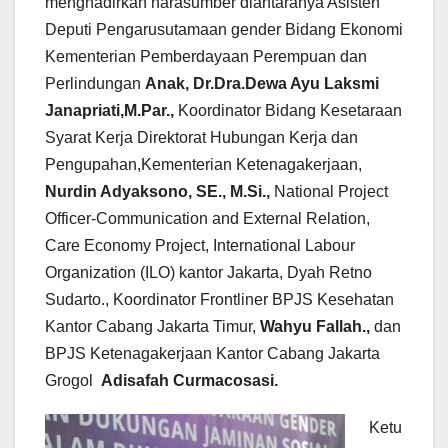
menghadirkan narasumber diantaranya Asisten
Deputi Pengarusutamaan gender Bidang Ekonomi
Kementerian Pemberdayaan Perempuan dan
Perlindungan
Anak, Dr.Dra.Dewa Ayu Laksmi
Janapriati,M.Par.,
Koordinator Bidang Kesetaraan
Syarat Kerja Direktorat Hubungan Kerja dan
Pengupahan,Kementerian Ketenagakerjaan,
Nurdin Adyaksono, SE., M.Si.,
National Project
Officer-Communication and External Relation,
Care Economy Project, International Labour
Organization (ILO) kantor Jakarta, Dyah Retno
Sudarto., Koordinator Frontliner BPJS Kesehatan
Kantor Cabang Jakarta Timur,
Wahyu Fallah.,
dan
BPJS Ketenagakerjaan Kantor Cabang Jakarta
Grogol
Adisafah Curmacosasi.
Ketu