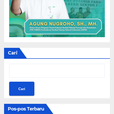
Cari
Cari
Pos-pos Terbaru